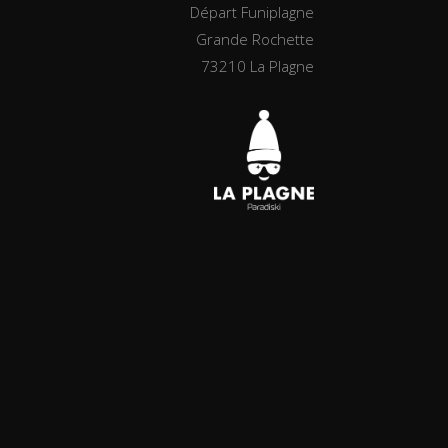
Départ Funiplagne
Grande Rochette
73210 La Plagne