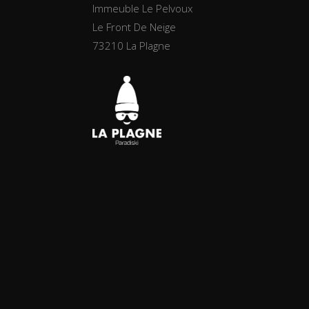
Immeuble Le Pelvoux
Le Front De Neige
73210 La Plagne