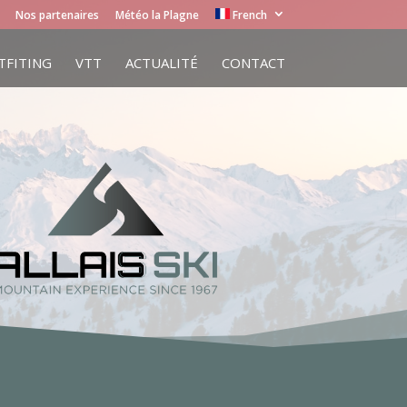
Nos partenaires
Météo la Plagne
French
TFITING
VTT
ACTUALITÉ
CONTACT